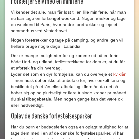
Forkæl jer selv med en miniferie
Vi kender det alle, man får løst til en lille miniferie, når man
nu kan tage en forlænget weekend. Nogen ønsker og tage
en weekend til Paris, hvor andre foretrækker og leje et
sommerhus ved Vesterhavet.
Nogen foretrækker og tage på camping, og andre igen vil
hellere bruge nogle dage i Lalandia.
Der er mange muligheder for og komme ud på en ferie
både i ind- og udland, fællestrækkene for dem er, at du får
et afbræk fra din hverdag.
Lyder det som en dyr fornøjelse, kan du overveje et
kviklån
– men husk det er ikke at anbefale for, hver enkelt ferie og
bestille det på et lån eller afbetaling i flere år, da det så
hober sig op og pludseligt er flere tusinde kroner pr måned
du skal tilbagebetale. Men nogen gange kan det være ok
eller nødvendigt.
Oplev de danske forlystelsesparker
Har du børn er bedagsferien også en oplagt mulighed for at
tage dem med i en af de danske forlystelsesparker, vi har