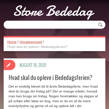
Store Bededag
Søge
Home
/
Uncategorized
/
Hvad skal du opleve i Bededagsferien?
AUGUST 10, 2020
Hvad skal du opleve i Bededagsferien?
Det er endelig blevet tid til årets Bededagsferie, men hvad
skal du bruge din fridag på? Der er mange måder, hvorpå
man kan bruge sin fridag. Nogen foretrækker og slappe af
på sofæn eller læse en bog, men er du en af de mere
eventyrlystne og gerne vil ud og opleve lidt i din