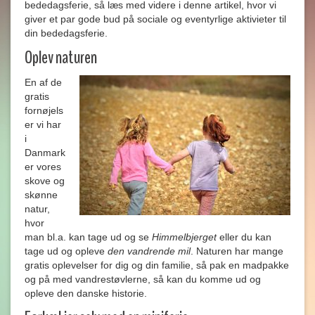
bededagsferie, så læs med videre i denne artikel, hvor vi
giver et par gode bud på sociale og eventyrlige aktivieter til
din bededagsferie.
Oplev naturen
En af de
gratis
fornøjels
er vi har
i
Danmark
er vores
skove og
skønne
natur,
hvor
man bl.a. kan tage ud og se
Himmelbjerget
eller du kan
tage ud og opleve
den vandrende mil
. Naturen har mange
gratis oplevelser for dig og din familie, så pak en madpakke
og på med vandrestøvlerne, så kan du komme ud og
opleve den danske historie.