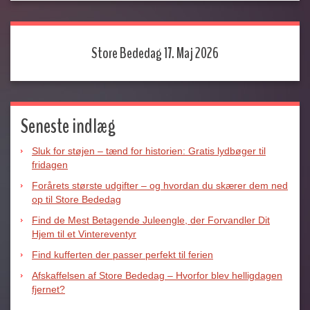
Store Bededag 17. Maj 2026
Seneste indlæg
Sluk for støjen – tænd for historien: Gratis lydbøger til
fridagen
Forårets største udgifter – og hvordan du skærer dem ned
op til Store Bededag
Find de Mest Betagende Juleengle, der Forvandler Dit
Hjem til et Vintereventyr
Find kufferten der passer perfekt til ferien
Afskaffelsen af Store Bededag – Hvorfor blev helligdagen
fjernet?