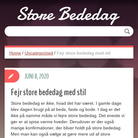
Store Bededag
Søge
Home
/
Uncategorized
/
Fejr store bededag med stil
JUNI 8, 2020
Fejr store bededag med stil
Store bededag er ikke, hvad det har været. I gamle dage
blev dagen brugt på at bede, faste og bode. I dag er det
ikke på samme måde vi fejre store bededag. Det eneste vi
gør er at spise varme hveder. Derudover er der også
mange konfirmationer, der bliver holdt på store bededag.
Men man kan også vælge at gøre mere ud af store