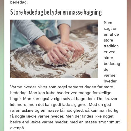
bededag.
Store bededag betyder en masse bagning
Som
sagt er
en af de
store
tradition
er ved
store
bededag
de
varme
hveder.
Varme hveder bliver som regel serveret dagen før store
bededag. Man kan købe hveder ved mange forskellige
bager. Man kan også vælge selv at bage dem. Det kræver
lidt mere, men det kan godt lade sig gøre. Med en god
røremaskine og en masse tålmodighed, så kan man hurtig
få nogle lækre varme hveder. Men der findes ikke noget
bedre end lækre varme hveder, med en masse smør smurt
ovenpå.