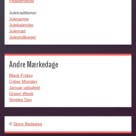
Påskefrokost
Juletraditioner:
Julesange
Julekalender
Julemad
Julesmåkager
Andre Mærkedage
Black Friday
Cyber Monday
Januar udsalget
Green Week
Singles Day
©
Store Bededag