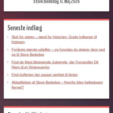
Store Bededag 17. Maj 2026
Seneste indlæg
Sluk for støjen – tænd for historien: Gratis lydbøger til
fridagen
Forårets største udgifter – og hvordan du skærer dem ned
op til Store Bededag
Find de Mest Betagende Juleengle, der Forvandler Dit
Hjem til et Vintereventyr
Find kufferten der passer perfekt til ferien
Afskaffelsen af Store Bededag – Hvorfor blev helligdagen
fjernet?