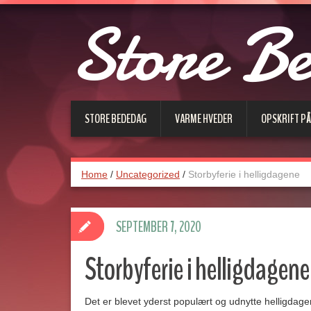
Store B
STORE BEDEDAG
VARME HVEDER
OPSKRIFT P
Home
/
Uncategorized
/
Storbyferie i helligdagene
SEPTEMBER 7, 2020
Storbyferie i helligdagene
Det er blevet yderst populært og udnytte helligda