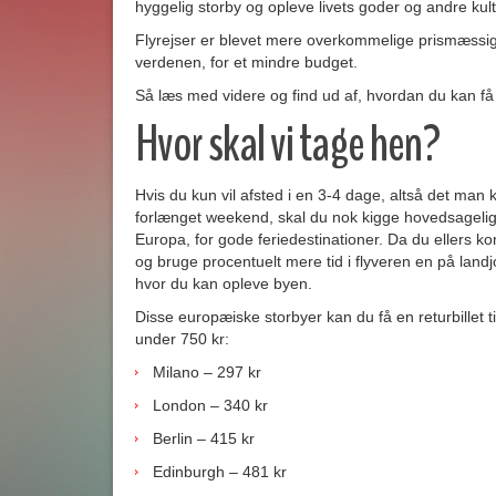
hyggelig storby og opleve livets goder og andre kult
Flyrejser er blevet mere overkommelige prismæssigt
verdenen, for et mindre budget.
Så læs med videre og find ud af, hvordan du kan få 
Hvor skal vi tage hen?
Hvis du kun vil afsted i en 3-4 dage, altså det man 
forlænget weekend, skal du nok kigge hovedsageligt
Europa, for gode feriedestinationer. Da du ellers ko
og bruge procentuelt mere tid i flyveren en på land
hvor du kan opleve byen.
Disse europæiske storbyer kan du få en returbillet til
under 750 kr:
Milano – 297 kr
London – 340 kr
Berlin – 415 kr
Edinburgh – 481 kr