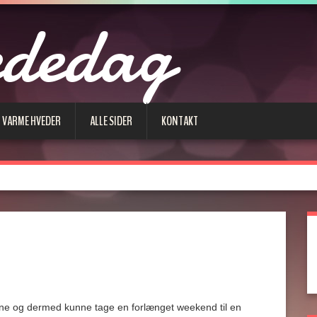
ededag
Å VARME HVEDER
ALLE SIDER
KONTAKT
gene og dermed kunne tage en forlænget weekend til en