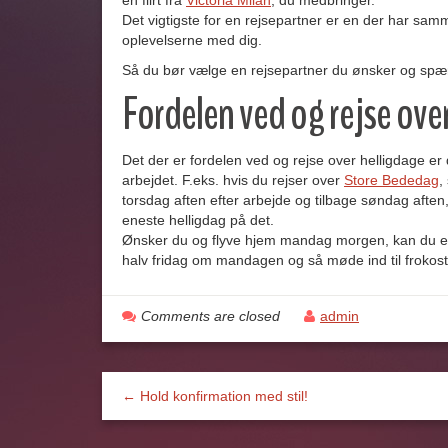
en flirt fra
Victoria Milan
, du medbringer.
Det vigtigste for en rejsepartner er en der har sam
oplevelserne med dig.
Så du bør vælge en rejsepartner du ønsker og spæn
Fordelen ved og rejse ove
Det der er fordelen ved og rejse over helligdage er
arbejdet. F.eks. hvis du rejser over
Store Bededag
,
torsdag aften efter arbejde og tilbage søndag afte
eneste helligdag på det.
Ønsker du og flyve hjem mandag morgen, kan du ev
halv fridag om mandagen og så møde ind til frokost
Comments are closed
admin
← Hold konfirmation med stil!