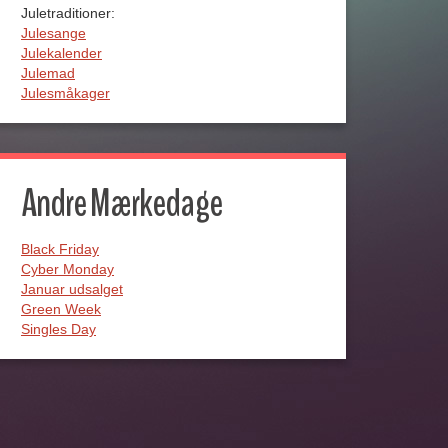
Juletraditioner:
Julesange
Julekalender
Julemad
Julesmåkager
Andre Mærkedage
Black Friday
Cyber Monday
Januar udsalget
Green Week
Singles Day